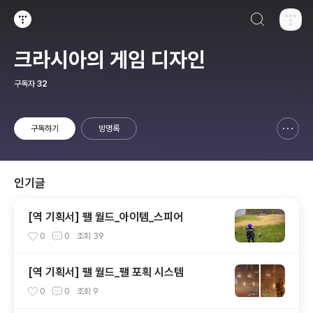
검색하기
티스토리
크라시아의 게임 디자인
구독자
32
구독하기
방명록
신고하기 레이어
열기
인기글
[역 기획서] 팰 월드_아이템_스피어
0
0
조회
39
[역 기획서] 팰 월드_팰 포획 시스템
0
0
조회
9