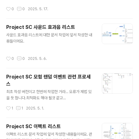
는 부분이다. (수량은 6개로 구정되어 있다): 보상의 이름
릭터의 등급에 따라 스태미나의 최대치가 달라진다. 해당
작성시간
0
0
2025. 5. 17.
과 보상..
부분은 [02_06) 캐릭터 특성] 문서가 완료되면 명시할 예
정이다. ▪ 스태미나 획득 방법스태미나의 획득 방법은 아
래와 같이 3가지로 구분된다. ◦ 자동 회복: 일정 시간이 지
Project SC 사운드 효과음 리스트
나면 스태미나가 회복되는 것을 말한다.: 자동 회복은 현재
글 내용
스태미나가 최대 스태미나 보다 적은 경우에만 작동한다. -
사운드 효과음 리스트에 대한 문서 작업에 앞서 작성한 내
자동 회복 시간자동 회복 시간은 아래와 같이 공식을 통해
용들이에요.
서 최종 확정된다. 자동 회복 시간 = 디폴트 시간 * ( 1 - 자
동 회복 시간 보정) : 디폴트 시간은 10분 (= 6..
작성시간
0
0
2025. 5. 6.
Project SC 모험 랜덤 이벤트 관련 프로세
스
글 내용
최초 작성 버전이고 한번에 작업한 거라... 오류가 제법 있
을 듯 합니다.최적화도 해야 될것 같고...
작성시간
1
1
2025. 5. 1.
Project SC 이펙트 리스트
글 내용
이펙트 리스트 문서 작업에 앞서 작성한 내용들이에요. 관