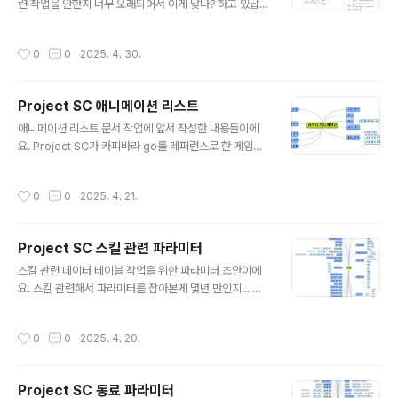
련 작업을 안한지 너무 오래되어서 이게 맞나? 하고 있답니
다.
작성시간
0
0
2025. 4. 30.
Project SC 애니메이션 리스트
글 내용
애니메이션 리스트 문서 작업에 앞서 작성한 내용들이에
요. Project SC가 카피바라 go를 레퍼런스로 한 게임이
기에 이를 염두해 두시고 보시면 더 이해가 빠르실 거에요.
- 캐릭터 - 동료 - 몬스터
작성시간
0
0
2025. 4. 21.
Project SC 스킬 관련 파라미터
글 내용
스킬 관련 데이터 테이블 작업을 위한 파라미터 초안이에
요. 스킬 관련해서 파라미터를 잡아본게 몇년 만인지... 그
래서 이게 맞나? 라고 계속 갸우뚱 거린답니다. 개발하다보
면 답이 나오겠죠... 삽질은 조금만 해야 하는데... - 스킬 기
작성시간
0
0
2025. 4. 20.
본 정보 - 스킬 레벨 관련 기본 수치 정보
Project SC 동료 파라미터