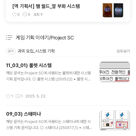
[역 기획서] 팰 월드_알 부화 시스템
0
0
조회
9
게임 기획 이야기/Project SC
분류 전체보기
주요 글 목록
과외 모집_시스템 기획
모두보기
공지
11_03_01) 룰렛 시스템
글 내용
해당 문서는 Project SC에 사용되는 룰렛에 대한 시스템
기획 문서입니다. ◎ 룰렛 시스템 (250522) ▪ 룰렛 시스
템이란?모험 랜덤 이벤트 혹은 다른 콘텐츠에서 룰렛을 이
용하여 보상을 지급하는 것에 대한 모든 규칙을 정립한 것
작성시간
1
1
2025. 5. 23.
이 룰렛 시스템이다. ▪ 룰렛의 종류룰렛은 아래와 같이 2
가지 종류로 구분된다. ▪ 룰렛에 적용 가능한 보상품들룰
렛에는 아래와 같은 보상품이 적용 가능하다.: 보상품들이
09_03) 스태미나
추가되면 수정할 예정 ▪ 원형 룰렛원형으로 이루어지는 룰
글 내용
렛으로 아래와 같다. : 보상품에 명시된 이름은 룰렛 (DT_r
해당 문서는 Project SC에 사용되는 스태미나에 대한 시
oulette)에서 관리한다. ◦ 원형 룰렛의 구성원형 룰렛은
스템 기획 문서입니다. ◎ 스태미나 (250517_1) ▪ 스태미
아래와 같이 구성된다. - 원형 룰렛: 6개의 보상이 명시되
나란?: 모험 콘텐츠를 진행하기 위해 필요한 재화이다.: 캐