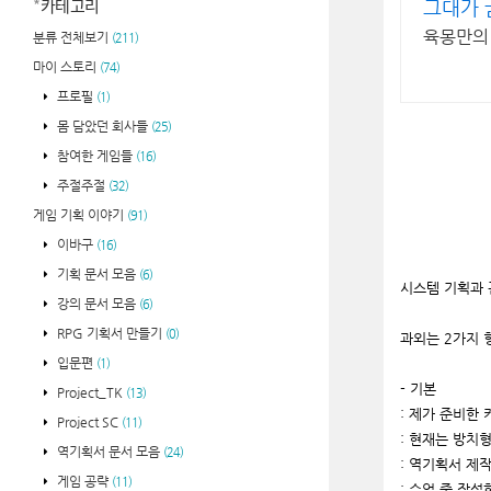
카테고리
그대가 
육몽만의 
분류 전체보기
(211)
마이 스토리
(74)
프로필
(1)
몸 담았던 회사들
(25)
참여한 게임들
(16)
주절주절
(32)
게임 기획 이야기
(91)
이바구
(16)
기획 문서 모음
(6)
시스템 기획과 
강의 문서 모음
(6)
RPG 기획서 만들기
(0)
과외는 2가지 
입문편
(1)
- 기본
Project_TK
(13)
: 제가 준비한
Project SC
(11)
: 현재는 방치
역기획서 문서 모음
(24)
: 역기획서 제
게임 공략
(11)
: 수업 중 작