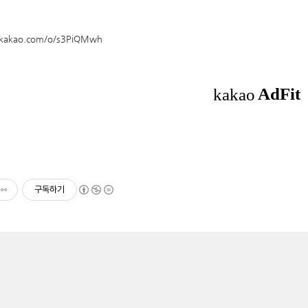
n.kakao.com/o/s3PiQMwh
구독하기