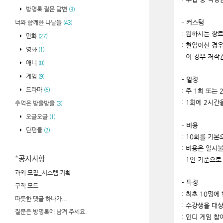
방명록 질문 답변
(3)
- 커스텀
너와 함께한 나날들
(43)
: 원하시는 장
만화
(27)
: 현업이신 경
영화
(1)
이 경우 저작
애니
(0)
게임
(9)
- 일정
드라마
(6)
: 주 1회 또는
: 1회에 2시간
추억은 방울방울
(3)
오글오글
(1)
- 비용
단편들
(2)
: 10회를 기
: 비용은 일시
공지사항
: 1인 기준으
과외 모집_시스템 기획
- 특정
구직 모드
: 최초 10명에
따듯한 댓글 하나가...
: 수강생을 대
질문은 방명록에 남겨 주세요.
: 인디 게임 