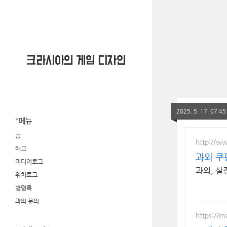
크라시아의 게임 디자인
2025. 5. 17. 07:45
메뉴
홈
http://w
태그
과외 쿠
미디어로그
과외, 실
위치로그
방명록
과외 문의
https://