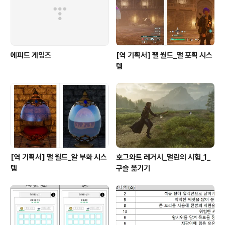
에피드 게임즈
[역 기획서] 팰 월드_팰 포획 시스
템
[역 기획서] 팰 월드_알 부화 시스
호그와트 레거시_멀린의 시험_1_
템
구슬 옮기기