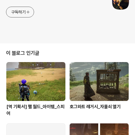
구독하기
이 블로그 인기글
[역 기획서] 팰 월드_아이템_스피
호그와트 레거시_자물쇠 열기
어