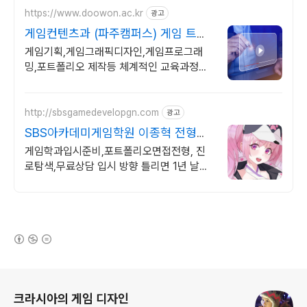
https://www.doowon.ac.kr
광고
게임컨텐츠과 (파주캠퍼스) 게임 트렌
드를 이끄는 인재
게임기획,게임그래픽디자인,게임프로그래
밍,포트폴리오 제작등 체계적인 교육과정을
운영 취업역량 강화를 위한 다양한 취업분야
개발
http://sbsgamedevelopgn.com
광고
SBS아카데미게임학원 이종혁 전형별
준비 전략
게임학과입시준비,포트폴리오면접전형, 진
로탐색,무료상담 입시 방향 틀리면 1년 날립
니다 입시 실패 리스크부터 잡아드리겠습니
다.
(새창열림)
로그 정보
크라시아의 게임 디자인